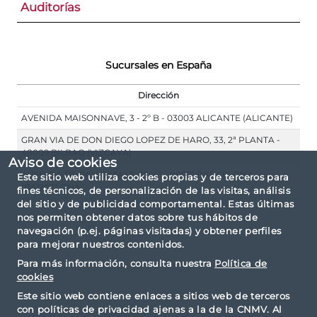
Auditorías
Sucursales en España
Dirección
AVENIDA MAISONNAVE, 3 - 2º B - 03003 ALICANTE (ALICANTE)
GRAN VIA DE DON DIEGO LOPEZ DE HARO, 33, 2ª PLANTA -
48009 BILBAO (VIZCAYA)
Aviso de cookies
AVENIDA DE PAU CASALS. 22, 4º - 08021 BARCELONA
Este sitio web utiliza cookies propias y de terceros para
(BARCELONA)
fines técnicos, de personalización de las visitas, análisis
del sitio y de publicidad comportamental. Estas últimas
nos permiten obtener datos sobre tus hábitos de
navegación (p.ej. páginas visitadas) y obtener perfiles
para mejorar nuestros contenidos.
Para más información, consulta nuestra
Política de
cookies
Este sitio web contiene enlaces a sitios web de terceros
con políticas de privacidad ajenas a la de la CNMV. Al