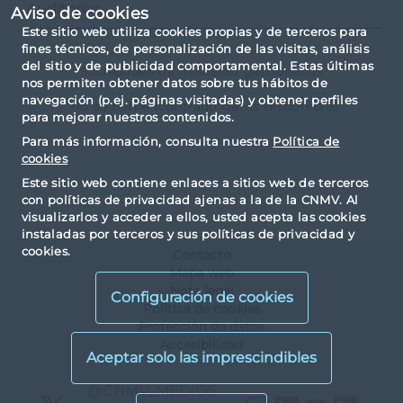
Auditorías
Aviso de cookies
Este sitio web utiliza cookies propias y de terceros para
fines técnicos, de personalización de las visitas, análisis
del sitio y de publicidad comportamental. Estas últimas
Sociedades de inversión gestionadas
nos permiten obtener datos sobre tus hábitos de
navegación (p.ej. páginas visitadas) y obtener perfiles
No se han encontrado datos disponibles
para mejorar nuestros contenidos.
Para más información, consulta nuestra
Política de
cookies
Este sitio web contiene enlaces a sitios web de terceros
con políticas de privacidad ajenas a la de la CNMV. Al
visualizarlos y acceder a ellos, usted acepta las cookies
instaladas por terceros y sus políticas de privacidad y
cookies.
Contacto
Mapa web
Nota legal
Configuración de cookies
Política de cookies
Protección de datos
Accesibilidad
X
@CNMV_MEDIOS