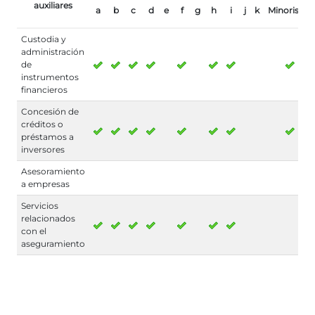
auxiliares
a
b
c
d
e
f
g
h
i
j
k
Minoristas
Custodia y
administración
de
instrumentos
financieros
Concesión de
créditos o
préstamos a
inversores
Asesoramiento
a empresas
Servicios
relacionados
con el
aseguramiento