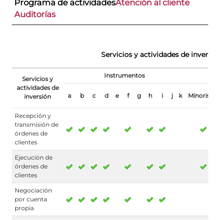
Programa de actividades
Atención al cliente
Auditorías
Servicios y actividades de inversió
Instrumentos
Servicios y
actividades de
a
b
c
d
e
f
g
h
i
j
k
Minoristas
inversión
Recepción y
transmisión de
órdenes de
clientes
Ejecución de
órdenes de
clientes
Negociación
por cuenta
propia