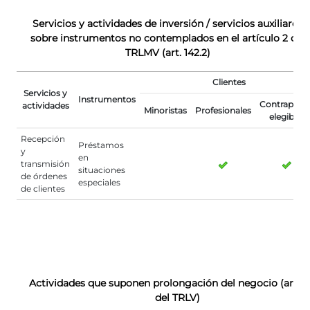
Servicios y actividades de inversión / servicios auxiliares
sobre instrumentos no contemplados en el artículo 2 del
TRLMV (art. 142.2)
Clientes
Servicios y
Instrumentos
Contraparte
actividades
Minoristas
Profesionales
elegibles
Recepción
Préstamos
y
en
transmisión
situaciones
de órdenes
especiales
de clientes
Actividades que suponen prolongación del negocio (art. 1
del TRLV)