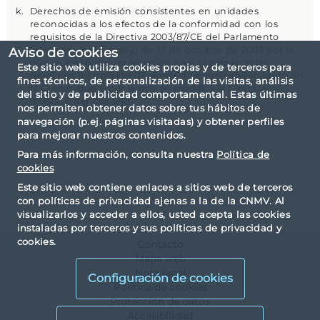
Derechos de emisión consistentes en unidades
reconocidas a los efectos de la conformidad con los
requisitos de la Directiva 2003/87/CE del Parlamento
Europeo y del Consejo de 13 de octubre de 2003 por la
Aviso de cookies
que se establece un régimen para el comercio de
Este sitio web utiliza cookies propias y de terceros para
derechos de emisión de gases de efecto invernadero en
fines técnicos, de personalización de las visitas, análisis
la Comunidad y por la que se modifica la Directiva
del sitio y de publicidad comportamental. Estas últimas
96/61/CE del Consejo.
nos permiten obtener datos sobre tus hábitos de
navegación (p.ej. páginas visitadas) y obtener perfiles
para mejorar nuestros contenidos.
Para más información, consulta nuestra
Política de
cookies
Este sitio web contiene enlaces a sitios web de terceros
con políticas de privacidad ajenas a la de la CNMV. Al
visualizarlos y acceder a ellos, usted acepta las cookies
instaladas por terceros y sus políticas de privacidad y
cookies.
Contacto
Mapa web
Nota legal
Configuración de cookies
Política de cookies
Protección de datos
Accesibilidad