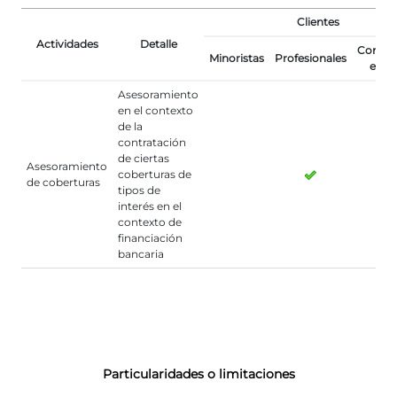
Clientes
Actividades
Detalle
Contra
Minoristas
Profesionales
elegi
Asesoramiento
en el contexto
de la
contratación
de ciertas
Asesoramiento
coberturas de
de coberturas
tipos de
interés en el
contexto de
financiación
bancaria
Particularidades o limitaciones