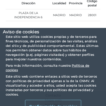
Código
Dirección
Localidad
Provincia
postal
PLAZA DE LA
MADRID
MADRID
28001
INDEPENDENCIA 6
Aviso de cookies
Este sitio web utiliza cookies propias y de terceros para
fines técnicos, de personalización de las visitas, análisis
Reglamento para la defensa del cliente
del sitio y de publicidad comportamental. Estas últimas
nos permiten obtener datos sobre tus hábitos de
navegación (p.ej. páginas visitadas) y obtener perfiles
para mejorar nuestros contenidos.
Para más información, consulta nuestra
Política de
cookies
Este sitio web contiene enlaces a sitios web de terceros
con políticas de privacidad ajenas a la de la CNMV. Al
visualizarlos y acceder a ellos, usted acepta las cookies
instaladas por terceros y sus políticas de privacidad y
cookies.
Contacto
Mapa web
Nota legal