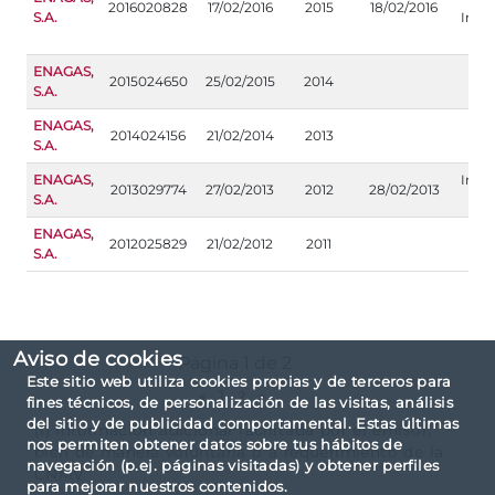
2016020828
17/02/2016
2015
18/02/2016
S.A.
Info
adi
ENAGAS,
2015024650
25/02/2015
2014
S.A.
ENAGAS,
2014024156
21/02/2014
2013
S.A.
ENAGAS,
Info
2013029774
27/02/2013
2012
28/02/2013
S.A.
adi
ENAGAS,
2012025829
21/02/2012
2011
S.A.
Aviso de cookies
Página 1 de 2
Este sitio web utiliza cookies propias y de terceros para
«
1
2
»
fines técnicos, de personalización de las visitas, análisis
del sitio y de publicidad comportamental. Estas últimas
(1) Información adicional facilitada por el emisor,
nos permiten obtener datos sobre tus hábitos de
bien de manera voluntaria o a requerimiento de la
navegación (p.ej. páginas visitadas) y obtener perfiles
CNMV
para mejorar nuestros contenidos.