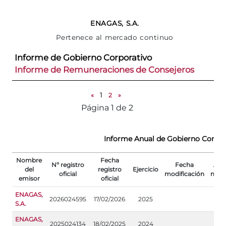
ENAGAS, S.A.
Pertenece al mercado continuo
Informe de Gobierno Corporativo
Informe de Remuneraciones de Consejeros
«
1
2
»
Página 1 de 2
Informe Anual de Gobierno Corpor
Nombre
Fecha
Nº registro
Fecha
Apa
del
registro
Ejercicio
oficial
modificación
modi
emisor
oficial
ENAGAS,
2026024595
17/02/2026
2025
S.A.
ENAGAS,
2025024134
18/02/2025
2024