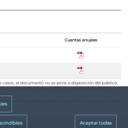
Cuentas anuales
os casos, el documento no se pone a disposición del público,
nteresado podrá solicitar a la CNMV de forma expresa el
ivamente a la sociedad gestora, o al vehículo autogestionado
ies
@CNMV_MEDIOS