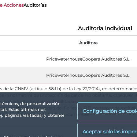
de Acciones
Auditorías
Auditoría individual
Auditora
PricewaterhouseCoopers Auditores S.L.
PricewaterhouseCoopers Auditores S.L.
as de la CNMV (artículo 58.1.h) de la Ley 22/2014), en determinad
e la normativa de protección de datos. No obstante, cualquier i
ión mediante los
cauces habilitados
.
s técnicos, de personalización
re el contenido y veracidad del Folleto y DFI corresponde exclus
tal. Estas últimas nos
Configuración de cook
rifica el contenido de dichos documentos.
. páginas visitadas) y obtener
X