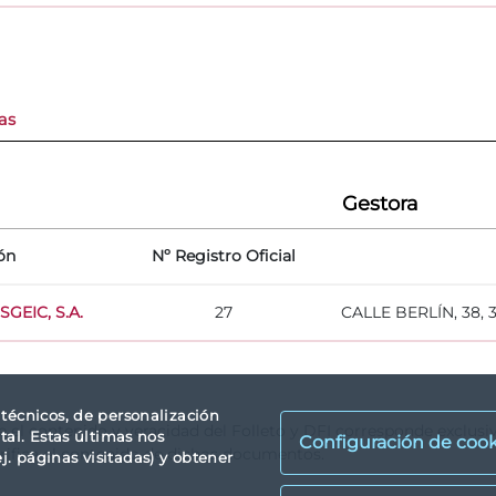
as
Gestora
ón
Nº Registro Oficial
SGEIC, S.A.
27
CALLE BERLÍN, 38,
s técnicos, de personalización
re el contenido y veracidad del Folleto y DFI corresponde exclus
tal. Estas últimas nos
Configuración de cook
rifica el contenido de dichos documentos.
. páginas visitadas) y obtener