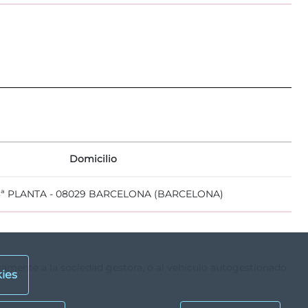
Domicilio
 3ª PLANTA - 08029 BARCELONA (BARCELONA)
ivamente a la sociedad gestora, o al vehículo autogestionado
ies