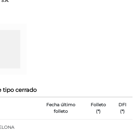
S.A.
 tipo cerrado
Fecha último
Folleto
DFI
folleto
(*)
(*)
CELONA