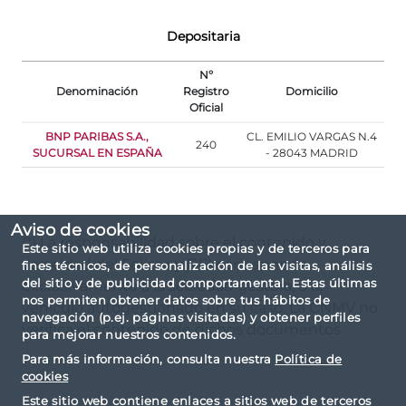
Depositaria
Nº
Denominación
Registro
Domicilio
Oficial
BNP PARIBAS S.A.,
CL. EMILIO VARGAS N.4
240
SUCURSAL EN ESPAÑA
- 28043 MADRID
Aviso de cookies
(*) La responsabilidad sobre el contenido y
Este sitio web utiliza cookies propias y de terceros para
veracidad del Folleto y DFI corresponde
fines técnicos, de personalización de las visitas, análisis
del sitio y de publicidad comportamental. Estas últimas
exclusivamente a la sociedad gestora, o al
nos permiten obtener datos sobre tus hábitos de
vehículo autogestionado en su caso. La CNMV no
navegación (p.ej. páginas visitadas) y obtener perfiles
verifica el contenido de dichos documentos.
para mejorar nuestros contenidos.
Para más información, consulta nuestra
Política de
cookies
Este sitio web contiene enlaces a sitios web de terceros