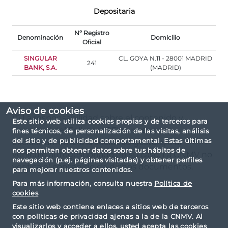
Depositaria
Nº Registro
Denominación
Domicilio
Oficial
SINGULAR
CL. GOYA N.11 - 28001 MADRID
241
BANK, S.A.
(MADRID)
Aviso de cookies
(*) La responsabilidad sobre el contenido y
Este sitio web utiliza cookies propias y de terceros para
veracidad del Folleto y DFI corresponde
fines técnicos, de personalización de las visitas, análisis
del sitio y de publicidad comportamental. Estas últimas
exclusivamente a la sociedad gestora, o al
nos permiten obtener datos sobre tus hábitos de
vehículo autogestionado en su caso. La CNMV no
navegación (p.ej. páginas visitadas) y obtener perfiles
verifica el contenido de dichos documentos.
para mejorar nuestros contenidos.
Para más información, consulta nuestra
Política de
cookies
Este sitio web contiene enlaces a sitios web de terceros
con políticas de privacidad ajenas a la de la CNMV. Al
visualizarlos y acceder a ellos, usted acepta las cookies