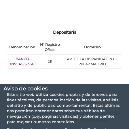
Depositaria
Nº Registro
Denominación
Domicilio
Oficial
BANCO
AV. DE LA HISPANIDAD N.6 -
211
INVERSIS, S.A.
28042 MADRID
Aviso de cookies
(*) La responsabilidad sobre el contenido y
Este sitio web utiliza cookies propias y de terceros para
veracidad del Folleto y DFI corresponde
fines técnicos, de personalización de las visitas, análisis
del sitio y de publicidad comportamental. Estas últimas
exclusivamente a la sociedad gestora, o al
nos permiten obtener datos sobre tus hábitos de
vehículo autogestionado en su caso. La CNMV no
navegación (p.ej. páginas visitadas) y obtener perfiles
verifica el contenido de dichos documentos.
para mejorar nuestros contenidos.