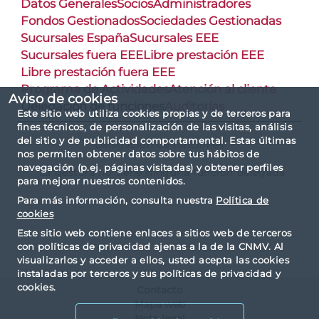
Datos Generales
Socios
Administradores
Fondos Gestionados
Sociedades Gestionadas
Sucursales España
Sucursales EEE
Sucursales fuera EEE
Libre prestación EEE
Libre prestación fuera EEE
Programa de Actividades
Atención al cliente
Aviso de cookies
Delegación de funciones
Auditorías
Este sitio web utiliza cookies propias y de terceros para
fines técnicos, de personalización de las visitas, análisis
del sitio y de publicidad comportamental. Estas últimas
Delegación de funciones
nos permiten obtener datos sobre tus hábitos de
navegación (p.ej. páginas visitadas) y obtener perfiles
La gestora no tiene ninguna función delegada
para mejorar nuestros contenidos.
Para más información, consulta nuestra
Política de
cookies
Este sitio web contiene enlaces a sitios web de terceros
con políticas de privacidad ajenas a la de la CNMV. Al
visualizarlos y acceder a ellos, usted acepta las cookies
instaladas por terceros y sus políticas de privacidad y
cookies.
Contacto
Mapa web
Nota legal