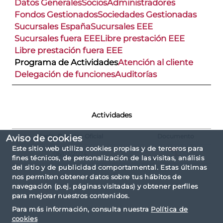
Datos Generales
Socios
Administradores
Fondos Gestionados
Sociedades Gestionadas
Sucursales España
Sucursales EEE
Sucursales fuera EEE
Libre prestación EEE
Libre prestación fuera EEE
Programa de Actividades
Atención al cliente
Delegación de funciones
Auditorías
Actividades
Fecha Registro Oficial
Documento
Aviso de cookies
Este sitio web utiliza cookies propias y de terceros para
06/03/2024
fines técnicos, de personalización de las visitas, análisis
del sitio y de publicidad comportamental. Estas últimas
nos permiten obtener datos sobre tus hábitos de
navegación (p.ej. páginas visitadas) y obtener perfiles
para mejorar nuestros contenidos.
Para más información, consulta nuestra
Política de
cookies