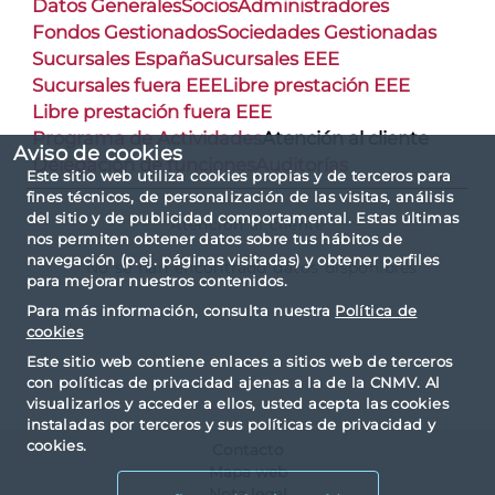
Datos Generales
Socios
Administradores
Fondos Gestionados
Sociedades Gestionadas
Sucursales España
Sucursales EEE
Sucursales fuera EEE
Libre prestación EEE
Libre prestación fuera EEE
Programa de Actividades
Atención al cliente
Aviso de cookies
Delegación de funciones
Auditorías
Este sitio web utiliza cookies propias y de terceros para
fines técnicos, de personalización de las visitas, análisis
del sitio y de publicidad comportamental. Estas últimas
Atención al cliente
nos permiten obtener datos sobre tus hábitos de
navegación (p.ej. páginas visitadas) y obtener perfiles
No se han encontrado datos disponibles
para mejorar nuestros contenidos.
Para más información, consulta nuestra
Política de
cookies
Este sitio web contiene enlaces a sitios web de terceros
con políticas de privacidad ajenas a la de la CNMV. Al
visualizarlos y acceder a ellos, usted acepta las cookies
instaladas por terceros y sus políticas de privacidad y
cookies.
Contacto
Mapa web
Nota legal