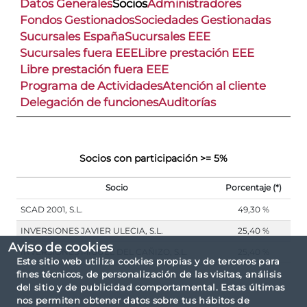
Datos Generales
Socios
Administradores
Fondos Gestionados
Sociedades Gestionadas
Sucursales España
Sucursales EEE
Sucursales fuera EEE
Libre prestación EEE
Libre prestación fuera EEE
Programa de Actividades
Atención al cliente
Delegación de funciones
Auditorías
Socios con participación >= 5%
Socio
Porcentaje (*)
SCAD 2001, S.L.
49,30 %
INVERSIONES JAVIER ULECIA, S.L.
25,40 %
Aviso de cookies
INVERSIONES MIGUEL DEL CAÑIZO, S.L.
25,40 %
Este sitio web utiliza cookies propias y de terceros para
fines técnicos, de personalización de las visitas, análisis
del sitio y de publicidad comportamental. Estas últimas
nos permiten obtener datos sobre tus hábitos de