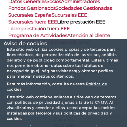
Datos Generales
Socios
Administradores
Fondos Gestionados
Sociedades Gestionadas
Sucursales España
Sucursales EEE
Sucursales fuera EEE
Libre prestación EEE
Libre prestación fuera EEE
Programa de Actividades
Atención al cliente
Delegación de funciones
Auditorías
Aviso de cookies
Este sitio web utiliza cookies propias y de terceros para
fines técnicos, de personalización de las visitas, análisis
del sitio y de publicidad comportamental. Estas últimas
Libre prestación en el Espacio Económico Europeo
nos permiten obtener datos sobre tus hábitos de
navegación (p.ej. páginas visitadas) y obtener perfiles
No se han encontrado datos disponibles
para mejorar nuestros contenidos.
Para más información, consulta nuestra
Política de
cookies
Este sitio web contiene enlaces a sitios web de terceros
con políticas de privacidad ajenas a la de la CNMV. Al
visualizarlos y acceder a ellos, usted acepta las cookies
instaladas por terceros y sus políticas de privacidad y
cookies.
Contacto
Mapa web