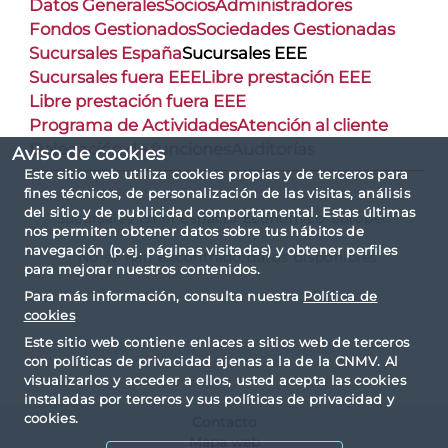
Datos Generales
Socios
Administradores
Fondos Gestionados
Sociedades Gestionadas
Sucursales España
Sucursales EEE
Sucursales fuera EEE
Libre prestación EEE
Libre prestación fuera EEE
Programa de Actividades
Atención al cliente
Delegación de funciones
Auditorías
Aviso de cookies
Este sitio web utiliza cookies propias y de terceros para
fines técnicos, de personalización de las visitas, análisis
del sitio y de publicidad comportamental. Estas últimas
Sucursales en el Espacio Económico Europeo
nos permiten obtener datos sobre tus hábitos de
navegación (p.ej. páginas visitadas) y obtener perfiles
No se han encontrado datos disponibles
para mejorar nuestros contenidos.
Para más información, consulta nuestra
Política de
cookies
Este sitio web contiene enlaces a sitios web de terceros
con políticas de privacidad ajenas a la de la CNMV. Al
visualizarlos y acceder a ellos, usted acepta las cookies
instaladas por terceros y sus políticas de privacidad y
cookies.
Contacto
Mapa web