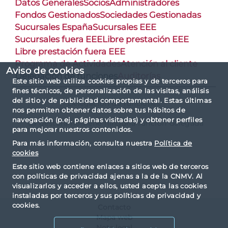
Datos Generales
Socios
Administradores
Fondos Gestionados
Sociedades Gestionadas
Sucursales España
Sucursales EEE
Sucursales fuera EEE
Libre prestación EEE
Libre prestación fuera EEE
Programa de Actividades
Atención al cliente
Aviso de cookies
Delegación de funciones
Auditorías
Este sitio web utiliza cookies propias y de terceros para
fines técnicos, de personalización de las visitas, análisis
del sitio y de publicidad comportamental. Estas últimas
Delegación de funciones
nos permiten obtener datos sobre tus hábitos de
navegación (p.ej. páginas visitadas) y obtener perfiles
La gestora no tiene ninguna función delegada
para mejorar nuestros contenidos.
Para más información, consulta nuestra
Política de
cookies
Este sitio web contiene enlaces a sitios web de terceros
con políticas de privacidad ajenas a la de la CNMV. Al
visualizarlos y acceder a ellos, usted acepta las cookies
instaladas por terceros y sus políticas de privacidad y
cookies.
Contacto
Mapa web
Nota legal