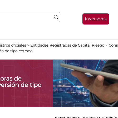
Inversores
stros oficiales
>
Entidades Registradas de Capital Riesgo
>
Consu
ón de tipo cerrado
oras de
ersión de tipo