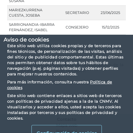
SUSANA
MARIEZKURRENA
SECRETARIO
23/06/2025
CUESTA, JOSEBA
SARRIONANDIA-IBARRA
CONSEJERO
15/12/2025
FERNÁNDEZ, ISABEL
Aviso de cookies
Este sitio web utiliza cookies propias y de terceros para
fines técnicos, de personalización de las visitas, análisis
del sitio y de publicidad comportamental. Estas últimas
(*) Para los integrantes del primer Consejo de
nos permiten obtener datos sobre tus hábitos de
Administración, la fecha es la de la inscripción de la
navegación (p.ej. páginas visitadas) y obtener perfiles
entidad en el Registro de la CNMV.
para mejorar nuestros contenidos.
Para más información, consulta nuestra
Política de
cookies
Este sitio web contiene enlaces a sitios web de terceros
con políticas de privacidad ajenas a la de la CNMV. Al
visualizarlos y acceder a ellos, usted acepta las cookies
instaladas por terceros y sus políticas de privacidad y
cookies.
Contacto
Mapa web
Nota legal