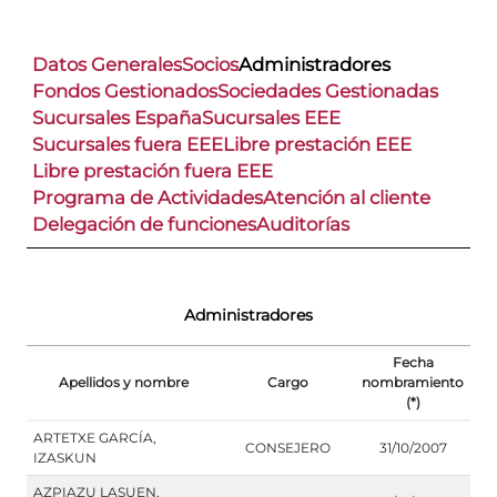
Datos Generales
Socios
Administradores
Fondos Gestionados
Sociedades Gestionadas
Sucursales España
Sucursales EEE
Sucursales fuera EEE
Libre prestación EEE
Libre prestación fuera EEE
Programa de Actividades
Atención al cliente
Delegación de funciones
Auditorías
Administradores
Fecha
Apellidos y nombre
Cargo
nombramiento
(*)
ARTETXE GARCÍA,
CONSEJERO
31/10/2007
IZASKUN
AZPIAZU LASUEN,