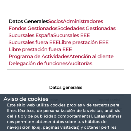
Datos Generales
Socios
Administradores
Fondos Gestionados
Sociedades Gestionadas
Sucursales España
Sucursales EEE
Sucursales fuera EEE
Libre prestación EEE
Libre prestación fuera EEE
Programa de Actividades
Atención al cliente
Delegación de funciones
Auditorías
Datos generales
Aviso de cookies
Dirección
Capital social
Este sitio web utiliza cookies propias y de terceros para
ELCANO, 9 - 48008 BILBAO (VIZCAYA)
330.550,00
fines técnicos, de personalización de las visitas, análisis
del sitio y de publicidad comportamental. Estas últimas
nos permiten obtener datos sobre tus hábitos de
navegación (p.ej. páginas visitadas) y obtener perfiles