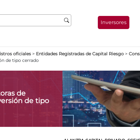
Inversores
stros oficiales
>
Entidades Registradas de Capital Riesgo
>
Consu
ón de tipo cerrado
oras de
ersión de tipo