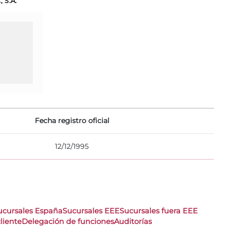
 S.A.
Fecha registro oficial
12/12/1995
ucursales España
Sucursales EEE
Sucursales fuera EEE
liente
Delegación de funciones
Auditorías