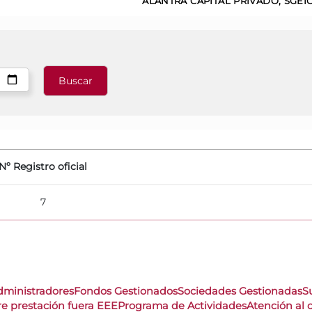
ALANTRA CAPITAL PRIVADO, SGEIC,
Nº Registro oficial
7
dministradores
Fondos Gestionados
Sociedades Gestionadas
S
re prestación fuera EEE
Programa de Actividades
Atención al c