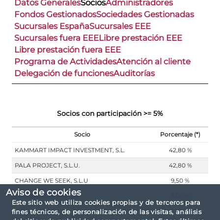
Datos Generales
Socios
Administradores
Fondos Gestionados
Sociedades Gestionadas
Sucursales España
Sucursales EEE
Sucursales fuera EEE
Libre prestación EEE
Libre prestación fuera EEE
Programa de Actividades
Atención al cliente
Delegación de funciones
Auditorías
Socios con participación >= 5%
Socio
Porcentaje (*)
KAMMART IMPACT INVESTMENT, S.L.
42,80 %
PALA PROJECT, S.L.U.
42,80 %
CHANGE WE SEEK, S.L.U
9,50 %
Aviso de cookies
FUNDACIÓN SHIP2B
5,00 %
Este sitio web utiliza cookies propias y de terceros para
fines técnicos, de personalización de las visitas, análisis