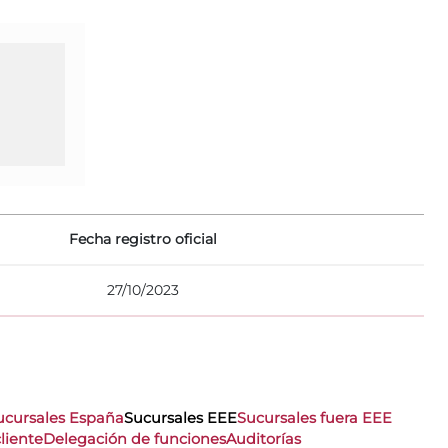
Fecha registro oficial
27/10/2023
ucursales España
Sucursales EEE
Sucursales fuera EEE
liente
Delegación de funciones
Auditorías