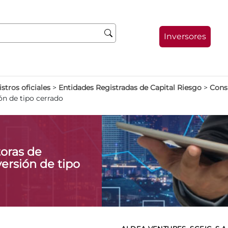
Inversores
stros oficiales
>
Entidades Registradas de Capital Riesgo
>
Consu
ón de tipo cerrado
oras de
ersión de tipo