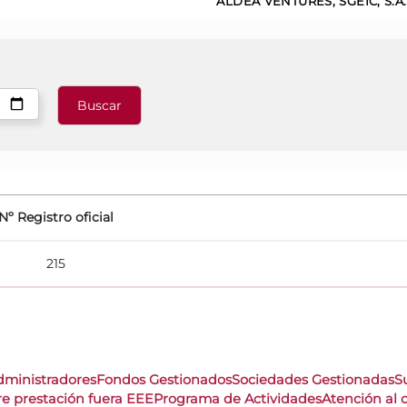
ALDEA VENTURES, SGEIC, S.A.
Nº Registro oficial
215
dministradores
Fondos Gestionados
Sociedades Gestionadas
S
re prestación fuera EEE
Programa de Actividades
Atención al c