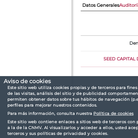
Datos Generales
Auditorí
Den
SEED CAPITAL D
Aviso de cookies
Este sitio web utiliza cookies propias y de terceros para fine
(*) La responsabilidad sob
de las visitas, análisis del sitio y de publicidad comportamen
en su caso. La CNMV no ve
permiten obtener datos sobre tus hábitos de navegación (p.ej
perfiles para mejorar nuestros contenidos.
Para más información, consulta nuestra
Política de cookies
Este sitio web contiene enlaces a sitios web de terceros con 
Mapa web
Nota legal
Política de cookies
a la de la CNMV. Al visualizarlos y acceder a ellos, usted ace
terceros y sus políticas de privacidad y cookies.