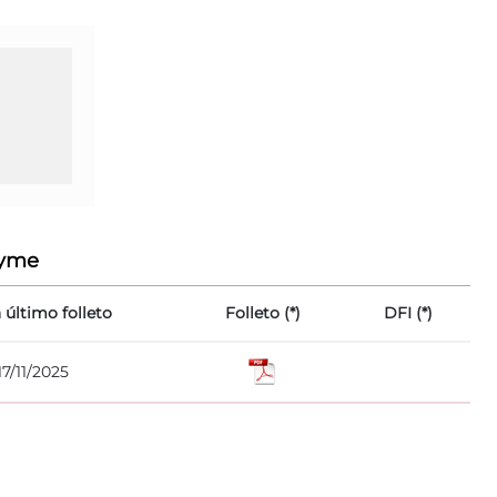
pyme
 último folleto
Folleto (*)
DFI (*)
17/11/2025