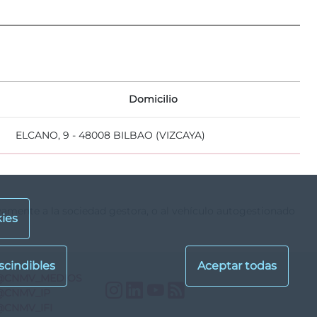
Domicilio
ELCANO, 9 - 48008 BILBAO (VIZCAYA)
ivamente a la sociedad gestora, o al vehículo autogestionado
ies
@CNMV_MEDIOS
Instagram
LinkedIn
YouTube
RSS
@CNMV_IP
@CNMV_IFI