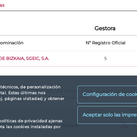
as
Gestora
ominación
Nº Registro Oficial
E BIZKAIA, SGEIC, S.A.
5
s técnicos, de personalización
re el contenido y veracidad del Folleto y DFI corresponde exclus
tal. Estas últimas nos
Configuración de cook
rifica el contenido de dichos documentos.
. páginas visitadas) y obtener
X
políticas de privacidad ajenas
Protección de datos
Accesibilidad
X
pta las cookies instaladas por
X