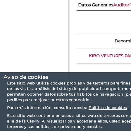
Datos Generales
Auditorí
Denomi
KIBO VENTURES PART
Aviso de cookies
Este sitio web utiliza cookies propias y de terceros para fine
(*) La responsabilidad sob
de las visitas, análisis del sitio y de publicidad comportamen
en su caso. La CNMV no ve
permiten obtener datos sobre tus hábitos de navegación (p.ej
perfiles para mejorar nuestros contenidos.
Para más información, consulta nuestra
Política de cookies
Este sitio web contiene enlaces a sitios web de terceros con 
Mapa web
Nota legal
Política de cookies
a la de la CNMV. Al visualizarlos y acceder a ellos, usted ace
terceros y sus políticas de privacidad y cookies.