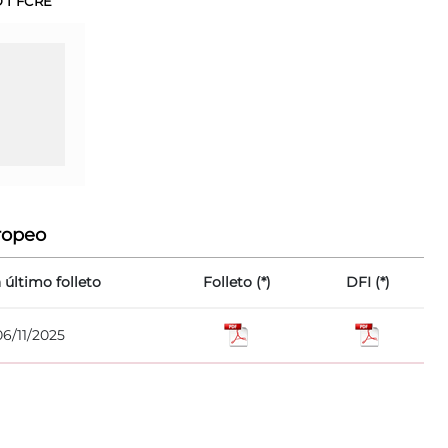
 I FCRE
ropeo
 último folleto
Folleto (*)
DFI (*)
06/11/2025