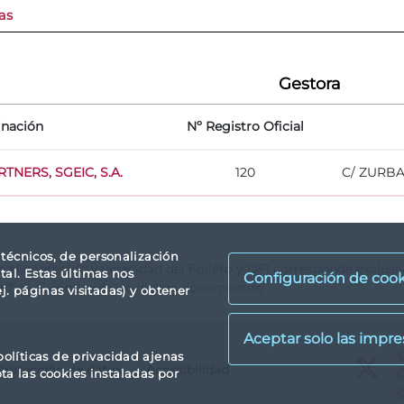
as
Gestora
nación
Nº Registro Oficial
NERS, SGEIC, S.A.
120
C/ ZURBA
s técnicos, de personalización
re el contenido y veracidad del Folleto y DFI corresponde exclus
tal. Estas últimas nos
Configuración de cook
rifica el contenido de dichos documentos.
. páginas visitadas) y obtener
X
políticas de privacidad ajenas
Protección de datos
Accesibilidad
X
pta las cookies instaladas por
X