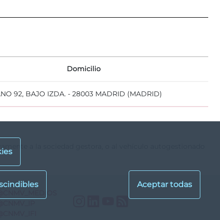
Domicilio
NO 92, BAJO IZDA. - 28003 MADRID (MADRID)
ivamente a la sociedad gestora, o al vehículo autogestionado
ies
@CNMV_MEDIOS
Instagram
LinkedIn
YouTube
RSS
@CNMV_IP
@CNMV_IFI