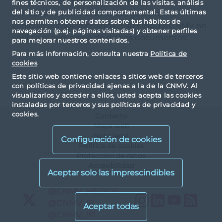
veracidad del Folleto y DFI corresponde
fines técnicos, de personalización de las visitas, análisis
del sitio y de publicidad comportamental. Estas últimas
exclusivamente a la sociedad gestora, o al
nos permiten obtener datos sobre tus hábitos de
vehículo autogestionado en su caso. La CNMV no
navegación (p.ej. páginas visitadas) y obtener perfiles
verifica el contenido de dichos documentos.
para mejorar nuestros contenidos.
Para más información, consulta nuestra
Política de
cookies
Este sitio web contiene enlaces a sitios web de terceros
con políticas de privacidad ajenas a la de la CNMV. Al
visualizarlos y acceder a ellos, usted acepta las cookies
instaladas por terceros y sus políticas de privacidad y
cookies.
Contacto
Mapa web
Nota legal
Configuración de cookies
Política de cookies
Protección de datos
Accesibilidad
X
@CNMV_MEDIOS
Instagram
LinkedIn
YouTu
RS
X
@CNMV_IP
X
@CNMV_IFI