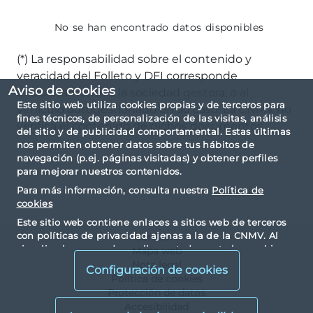
No se han encontrado datos disponibles
(*) La responsabilidad sobre el contenido y
veracidad del Folleto y DFI corresponde
Aviso de cookies
exclusivamente a la sociedad gestora, o al
Este sitio web utiliza cookies propias y de terceros para
vehículo autogestionado en su caso. La CNMV no
fines técnicos, de personalización de las visitas, análisis
verifica el contenido de dichos documentos.
del sitio y de publicidad comportamental. Estas últimas
nos permiten obtener datos sobre tus hábitos de
navegación (p.ej. páginas visitadas) y obtener perfiles
para mejorar nuestros contenidos.
Para más información, consulta nuestra
Política de
cookies
Este sitio web contiene enlaces a sitios web de terceros
con políticas de privacidad ajenas a la de la CNMV. Al
Contacto
visualizarlos y acceder a ellos, usted acepta las cookies
Mapa web
instaladas por terceros y sus políticas de privacidad y
Nota legal
Configuración de cookies
cookies.
Política de cookies
Protección de datos
Accesibilidad