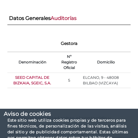
Datos Generales
Auditorías
Gestora
Nº
Denominación
Registro
Domicilio
Oficial
SEED CAPITAL DE
ELCANO, 9 - 48008
5
BIZKAIA, SGEIC, S.A.
BILBAO (VIZCAYA)
Aviso de cookies
(*) La responsabilidad sobre el contenido y
Este sitio web utiliza cookies propias y de terceros para
veracidad del Folleto y DFI corresponde
fines técnicos, de personalización de las visitas, análisis
del sitio y de publicidad comportamental. Estas últimas
exclusivamente a la sociedad gestora, o al
nos permiten obtener datos sobre tus hábitos de