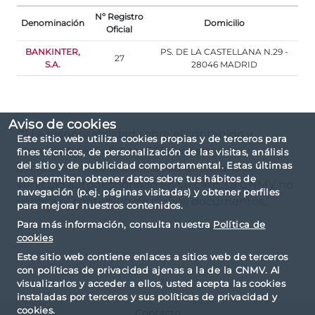
Nº Registro
Denominación
Domicilio
Oficial
BANKINTER,
PS. DE LA CASTELLANA N.29 -
27
S.A.
28046 MADRID
Aviso de cookies
(*) La responsabilidad sobre el contenido y
Este sitio web utiliza cookies propias y de terceros para
veracidad del Folleto y DFI corresponde
fines técnicos, de personalización de las visitas, análisis
del sitio y de publicidad comportamental. Estas últimas
exclusivamente a la sociedad gestora, o al
nos permiten obtener datos sobre tus hábitos de
vehículo autogestionado en su caso. La CNMV no
navegación (p.ej. páginas visitadas) y obtener perfiles
verifica el contenido de dichos documentos.
para mejorar nuestros contenidos.
Para más información, consulta nuestra
Política de
cookies
Este sitio web contiene enlaces a sitios web de terceros
con políticas de privacidad ajenas a la de la CNMV. Al
visualizarlos y acceder a ellos, usted acepta las cookies
instaladas por terceros y sus políticas de privacidad y
cookies.
Contacto