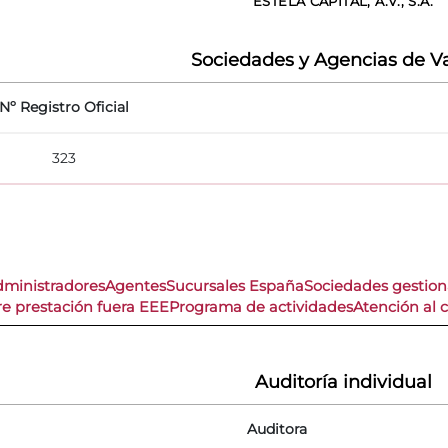
ESTELA CAPITAL, A.V., S.A.
Sociedades y Agencias de Va
Nº Registro Oficial
323
dministradores
Agentes
Sucursales España
Sociedades gestio
re prestación fuera EEE
Programa de actividades
Atención al c
Auditoría individual
Auditora