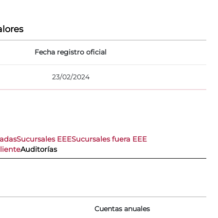
lores
Fecha registro oficial
23/02/2024
nadas
Sucursales EEE
Sucursales fuera EEE
liente
Auditorías
Cuentas anuales