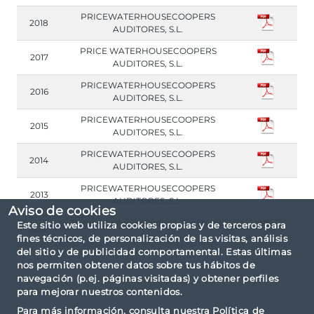
PRICEWATERHOUSECOOPERS
2018
AUDITORES, S.L.
PRICE WATERHOUSECOOPERS
2017
AUDITORES, S.L.
PRICEWATERHOUSECOOPERS
2016
AUDITORES, S.L.
PRICEWATERHOUSECOOPERS
2015
AUDITORES, S.L.
PRICEWATERHOUSECOOPERS
2014
AUDITORES, S.L.
PRICEWATERHOUSECOOPERS
2013
AUDITORES, S.L.
Aviso de cookies
PricewaterhouseCoopers Auditores,
Este sitio web utiliza cookies propias y de terceros para
2012
S.L.
fines técnicos, de personalización de las visitas, análisis
del sitio y de publicidad comportamental. Estas últimas
nos permiten obtener datos sobre tus hábitos de
navegación (p.ej. páginas visitadas) y obtener perfiles
para mejorar nuestros contenidos.
Para más información, consulta nuestra
Política de