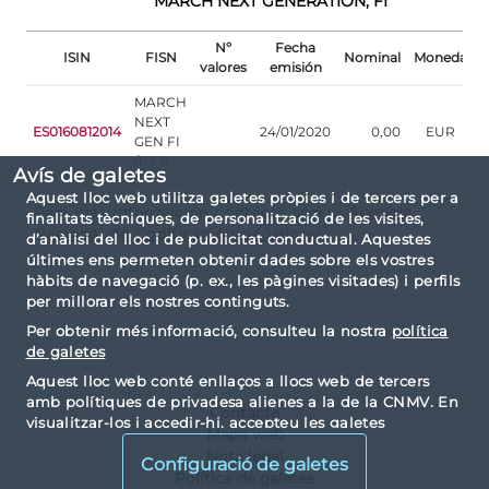
MARCH NEXT GENERATION, FI
Nº
Fecha
ISIN
FISN
Nominal
Moneda
valores
emisión
2
MARCH
NEXT
ES0160812014
24/01/2020
0,00
EUR
GEN FI
/PT B
Avís de galetes
Aquest lloc web utilitza galetes pròpies i de tercers per a
Para más información contacte con la
Agencia
finalitats tècniques, de personalització de les visites,
Nacional de Codificación de Valores
d’anàlisi del lloc i de publicitat conductual. Aquestes
últimes ens permeten obtenir dades sobre els vostres
hàbits de navegació (p. ex., les pàgines visitades) i perfils
per millorar els nostres continguts.
Per obtenir més informació, consulteu la nostra
política
de galetes
Aquest lloc web conté enllaços a llocs web de tercers
amb polítiques de privadesa alienes a la de la CNMV. En
Contacte
visualitzar-los i accedir-hi, accepteu les galetes
Mapa web
instal·lades per tercers i les seves polítiques de privadesa
Nota legal
Configuració de galetes
i galetes.
Política de galetes