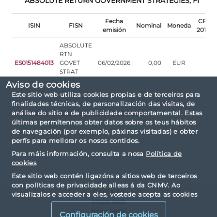
ABSOLUTE RETURN GOVERNMENT STRATEGIES, FI
Fecha
CFI
ISIN
FISN
Nominal
Moneda
emisión
2015
ABSOLUTE
RTN
ES0151484013
GOVET
06/02/2026
0,00
EUR
STRAT
FI/PT Z
Aviso de cookies
Este sitio web utiliza cookies propias e de terceiros para
Para más información contacte con la
Agencia
finalidades técnicas, de personalización das visitas, de
Nacional de Codificación de Valores
análise do sitio e de publicidade comportamental. Estas
últimas permítennos obter datos sobre os teus hábitos
de navegación (por exemplo, páxinas visitadas) e obter
perfís para mellorar os nosos contidos.
Para máis información, consulta a nosa
Política de
cookies
Este sitio web contén ligazóns a sitios web de terceiros
con políticas de privacidade alleas á da CNMV. Ao
Contacto
visualizalos e acceder a eles, vostede acepta as cookies
Mapa web
instaladas por terceiros e as súas políticas de privacidade
Nota legal
e cookies.
Configuración de cookies