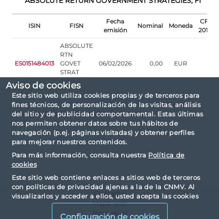
ABSOLUTE RETURN GOVERNMENT STRATEGIES, FI
Fecha
CFI
ISIN
FISN
Nominal
Moneda
emisión
2015
ABSOLUTE
RTN
ES0151484013
GOVET
06/02/2026
0,00
EUR
STRAT
FI/PT Z
Aviso de cookies
Este sitio web utiliza cookies propias y de terceros para
Para más información contacte con la
Agencia
fines técnicos, de personalización de las visitas, análisis
Nacional de Codificación de Valores
del sitio y de publicidad comportamental. Estas últimas
nos permiten obtener datos sobre tus hábitos de
navegación (p.ej. páginas visitadas) y obtener perfiles
para mejorar nuestros contenidos.
Para más información, consulta nuestra
Política de
cookies
Este sitio web contiene enlaces a sitios web de terceros
con políticas de privacidad ajenas a la de la CNMV. Al
Contacto
visualizarlos y acceder a ellos, usted acepta las cookies
Mapa web
instaladas por terceros y sus políticas de privacidad y
Nota legal
cookies.
Configuración de cookies