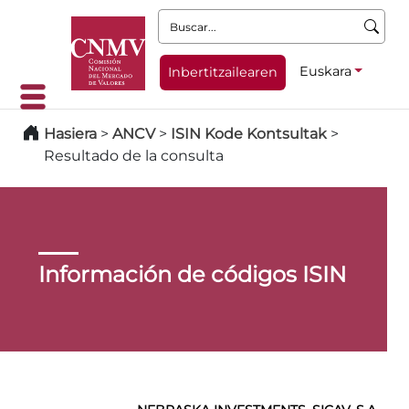
Buscar:
Euskara
Inbertitzailearen
Hasiera
>
ANCV
>
ISIN Kode Kontsultak
>
Resultado de la consulta
Información de códigos ISIN