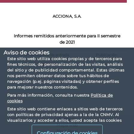
ACCIONA, S.A.
Informes remitidos anteriormente para II semestre
de 2021
Aviso de cookies
Nº de registro de entrada
Publicación
Este sitio web utiliza cookies propias y de terceros para
fines técnicos, de personalización de las visitas, análisis
2022026101
24/02/22
del sitio y de publicidad comportamental. Estas últimas
nos permiten obtener datos sobre tus hábitos de
navegación (p.ej. páginas visitadas) y obtener perfiles
para mejorar nuestros contenidos.
Para más información, consulta nuestra
Política de
cookies
Este sitio web contiene enlaces a sitios web de terceros
con políticas de privacidad ajenas a la de la CNMV. Al
Contacto
visualizarlos y acceder a ellos, usted acepta las cookies
Mapa web
instaladas por terceros y sus políticas de privacidad y
Nota legal
cookies.
Configuración de cookies