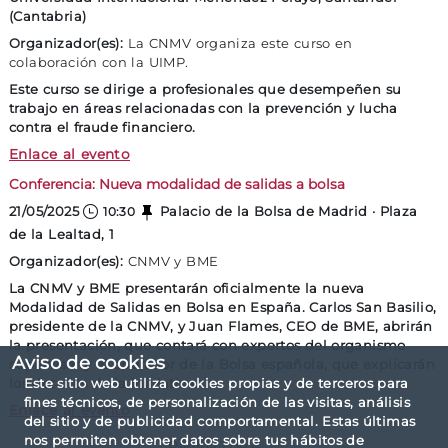
(Cantabria)
Organizador(es):
La CNMV organiza este curso en
colaboración con la UIMP.
Este curso se dirige a profesionales que desempeñen su
trabajo en áreas relacionadas con la prevención y lucha
contra el fraude financiero.
Curso UIMP - CNMV: Panorama actual y desa
Enlace al evento
Conferencia: Nueva modalidad de salidas a bolsa
21/05/2025
Palacio de la Bolsa de Madrid · Plaza
10:30
de la Lealtad, 1
Organizador(es):
CNMV y BME
La CNMV y BME presentarán oficialmente la nueva
Modalidad de Salidas en Bolsa en España. Carlos San Basilio,
presidente de la CNMV, y Juan Flames, CEO de BME, abrirán
la presentación, que contará con expertos del organismo
Aviso de cookies
supervisor y el operador de la Bolsa española, que explicarán
los detalles de la iniciativa.
Este sitio web utiliza cookies propias y de terceros para
fines técnicos, de personalización de las visitas, análisis
Conferencia: Nueva modalidad de salidas a
Enlace al evento
del sitio y de publicidad comportamental. Estas últimas
nos permiten obtener datos sobre tus hábitos de
Página 1 de 4