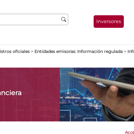
Inversores
stros oficiales
>
Entidades emisoras: Información regulada
>
Inf
anciera
Acce