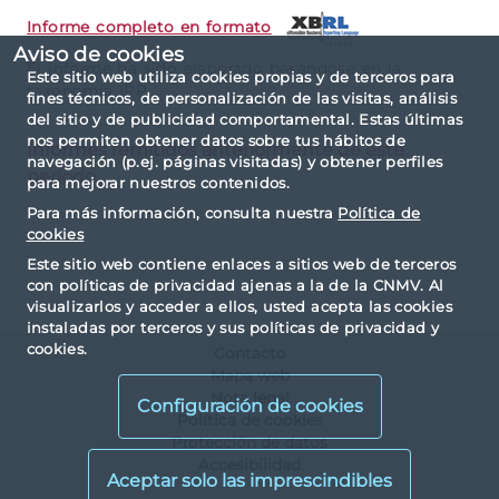
Informe completo en formato
Aviso de cookies
El informe ha sido elaborado basándose en la
Este sitio web utiliza cookies propias y de terceros para
taxonomía IPP.
fines técnicos, de personalización de las visitas, análisis
del sitio y de publicidad comportamental. Estas últimas
nos permiten obtener datos sobre tus hábitos de
Informes remitidos anteriormente de este
navegación (p.ej. páginas visitadas) y obtener perfiles
período
para mejorar nuestros contenidos.
Para más información, consulta nuestra
Política de
cookies
Este sitio web contiene enlaces a sitios web de terceros
con políticas de privacidad ajenas a la de la CNMV. Al
visualizarlos y acceder a ellos, usted acepta las cookies
instaladas por terceros y sus políticas de privacidad y
cookies.
Contacto
Mapa web
Nota legal
Configuración de cookies
Política de cookies
Protección de datos
Accesibilidad