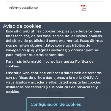
Informe estadístico
Aviso de cookies
Este sitio web utiliza cookies propias y de terceros para
Informe completo en formato
fines técnicos, de personalización de las visitas, análisis
del sitio y de publicidad comportamental. Estas últimas
El informe ha sido elaborado basándose en la
nos permiten obtener datos sobre tus hábitos de
taxonomía IPP.
navegación (p.ej. páginas visitadas) y obtener perfiles
para mejorar nuestros contenidos.
Para más información, consulta nuestra
Política de
cookies
Este sitio web contiene enlaces a sitios web de terceros
con políticas de privacidad ajenas a la de la CNMV. Al
visualizarlos y acceder a ellos, usted acepta las cookies
instaladas por terceros y sus políticas de privacidad y
cookies.
Contacto
Mapa web
Nota legal
Configuración de cookies
Política de cookies