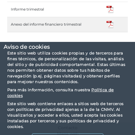
Informe trimestral
Anexo del informe financiero trimestral
Aviso de cookies
Este sitio web utiliza cookies propias y de terceros para
Informe completo en formato
fines técnicos, de personalización de las visitas, análisis
del sitio y de publicidad comportamental. Estas últimas
El informe ha sido elaborado basándose en la
nos permiten obtener datos sobre tus hábitos de
taxonomía IPP.
navegación (p.ej. páginas visitadas) y obtener perfiles
para mejorar nuestros contenidos.
Para más información, consulta nuestra
Política de
cookies
Este sitio web contiene enlaces a sitios web de terceros
con políticas de privacidad ajenas a la de la CNMV. Al
visualizarlos y acceder a ellos, usted acepta las cookies
instaladas por terceros y sus políticas de privacidad y
cookies.
Contacto
Mapa web