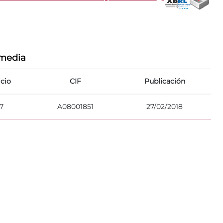
rmedia
icio
CIF
Publicación
7
A08001851
27/02/2018