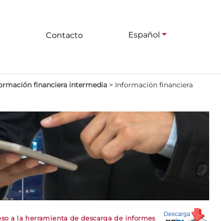
Español
Contacto
ormación financiera intermedia
>
Información financiera
so a la herramienta de descarga de informes