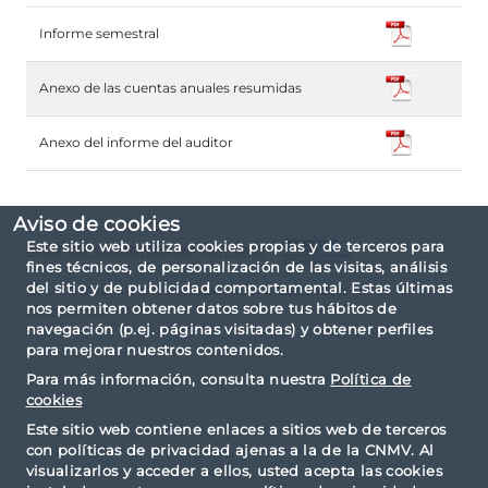
Informe semestral
Anexo de las cuentas anuales resumidas
Anexo del informe del auditor
Aviso de cookies
Este sitio web utiliza cookies propias y de terceros para
Informe completo en formato
fines técnicos, de personalización de las visitas, análisis
del sitio y de publicidad comportamental. Estas últimas
El informe ha sido elaborado basándose en la
nos permiten obtener datos sobre tus hábitos de
taxonomía IPP.
navegación (p.ej. páginas visitadas) y obtener perfiles
para mejorar nuestros contenidos.
Para más información, consulta nuestra
Política de
cookies
Este sitio web contiene enlaces a sitios web de terceros
con políticas de privacidad ajenas a la de la CNMV. Al
visualizarlos y acceder a ellos, usted acepta las cookies