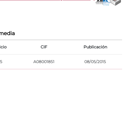
rmedia
icio
CIF
Publicación
15
A08001851
08/05/2015