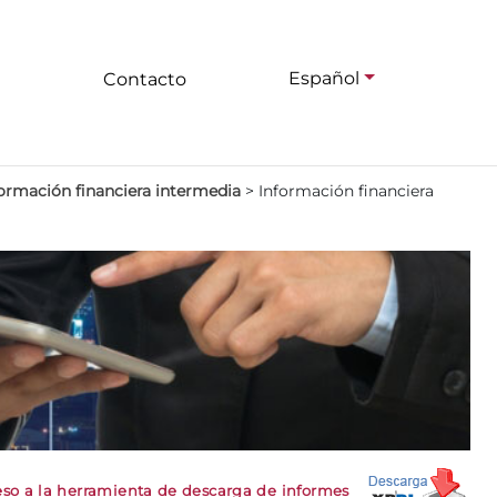
Español
Contacto
ormación financiera intermedia
>
Información financiera
so a la herramienta de descarga de informes