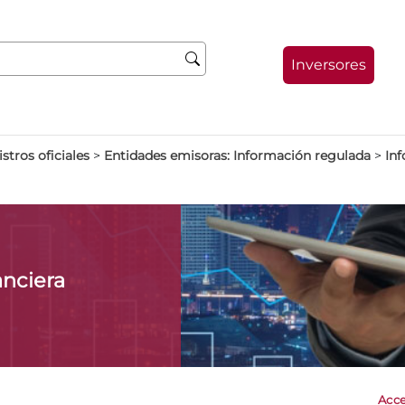
Inversores
stros oficiales
>
Entidades emisoras: Información regulada
>
Inf
anciera
Acce