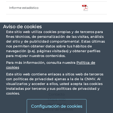
Informe estadístico
Aviso de cookies
Este sitio web utiliza cookies propias y de terceros para
Informe completo en formato
fines técnicos, de personalización de las visitas, análisis
del sitio y de publicidad comportamental. Estas últimas
El informe ha sido elaborado basándose en la
nos permiten obtener datos sobre tus hábitos de
taxonomía IPP.
navegación (p.ej. páginas visitadas) y obtener perfiles
para mejorar nuestros contenidos.
Para más información, consulta nuestra
Política de
cookies
Este sitio web contiene enlaces a sitios web de terceros
con políticas de privacidad ajenas a la de la CNMV. Al
visualizarlos y acceder a ellos, usted acepta las cookies
instaladas por terceros y sus políticas de privacidad y
cookies.
Contacto
Mapa web
Nota legal
Configuración de cookies
Política de cookies