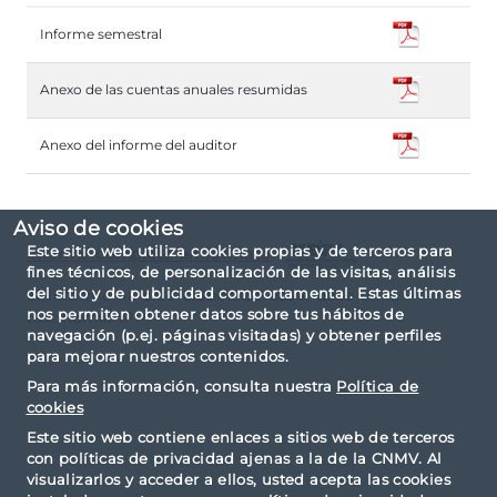
Informe semestral
Anexo de las cuentas anuales resumidas
Anexo del informe del auditor
Aviso de cookies
Este sitio web utiliza cookies propias y de terceros para
Informe completo en formato
fines técnicos, de personalización de las visitas, análisis
del sitio y de publicidad comportamental. Estas últimas
El informe ha sido elaborado basándose en la
nos permiten obtener datos sobre tus hábitos de
taxonomía IPP.
navegación (p.ej. páginas visitadas) y obtener perfiles
para mejorar nuestros contenidos.
Para más información, consulta nuestra
Política de
cookies
Este sitio web contiene enlaces a sitios web de terceros
con políticas de privacidad ajenas a la de la CNMV. Al
visualizarlos y acceder a ellos, usted acepta las cookies