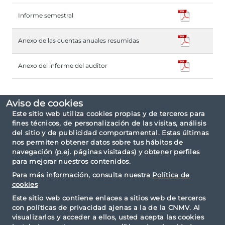
Informe semestral
Anexo de las cuentas anuales resumidas
Anexo del informe del auditor
Aviso de cookies
Este sitio web utiliza cookies propias y de terceros para
Informe completo en formato
fines técnicos, de personalización de las visitas, análisis
del sitio y de publicidad comportamental. Estas últimas
El informe ha sido elaborado basándose en la
nos permiten obtener datos sobre tus hábitos de
taxonomía IPP.
navegación (p.ej. páginas visitadas) y obtener perfiles
para mejorar nuestros contenidos.
Para más información, consulta nuestra
Política de
cookies
Este sitio web contiene enlaces a sitios web de terceros
con políticas de privacidad ajenas a la de la CNMV. Al
visualizarlos y acceder a ellos, usted acepta las cookies