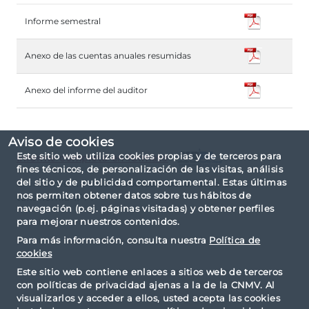
Informe semestral
Anexo de las cuentas anuales resumidas
Anexo del informe del auditor
Aviso de cookies
Este sitio web utiliza cookies propias y de terceros para
Informe completo en formato
fines técnicos, de personalización de las visitas, análisis
del sitio y de publicidad comportamental. Estas últimas
El informe ha sido elaborado basándose en la
nos permiten obtener datos sobre tus hábitos de
taxonomía IPP.
navegación (p.ej. páginas visitadas) y obtener perfiles
para mejorar nuestros contenidos.
Para más información, consulta nuestra
Política de
cookies
Este sitio web contiene enlaces a sitios web de terceros
con políticas de privacidad ajenas a la de la CNMV. Al
visualizarlos y acceder a ellos, usted acepta las cookies