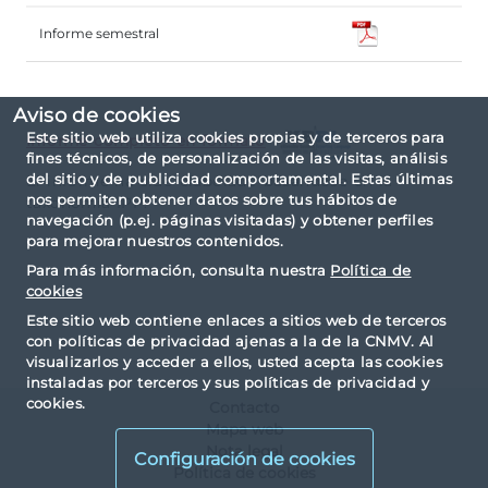
Informe semestral
Aviso de cookies
Este sitio web utiliza cookies propias y de terceros para
Informe completo en formato
fines técnicos, de personalización de las visitas, análisis
del sitio y de publicidad comportamental. Estas últimas
El informe ha sido elaborado basándose en la
nos permiten obtener datos sobre tus hábitos de
taxonomía IPP.
navegación (p.ej. páginas visitadas) y obtener perfiles
para mejorar nuestros contenidos.
Para más información, consulta nuestra
Política de
cookies
Este sitio web contiene enlaces a sitios web de terceros
con políticas de privacidad ajenas a la de la CNMV. Al
visualizarlos y acceder a ellos, usted acepta las cookies
instaladas por terceros y sus políticas de privacidad y
cookies.
Contacto
Mapa web
Nota legal
Configuración de cookies
Política de cookies