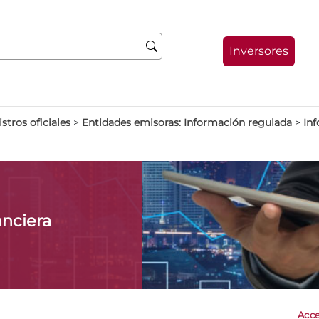
Inversores
stros oficiales
>
Entidades emisoras: Información regulada
>
Inf
anciera
Acce