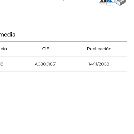
rmedia
icio
CIF
Publicación
08
A08001851
14/11/2008