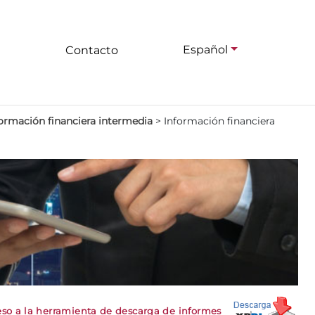
Español
Contacto
ormación financiera intermedia
>
Información financiera
so a la herramienta de descarga de informes